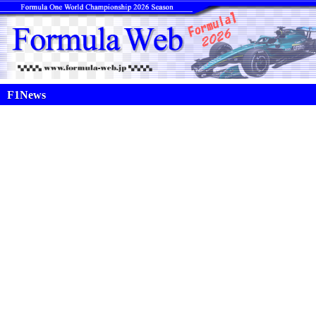
F1News