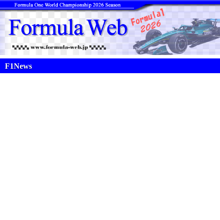
F1News