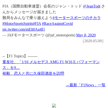
FIA（国際自動車連盟）会長のジャン・トッド
@JeanTodt
さ
んからメッセージが届きました
難局をみんなで乗り越えよう
#モータースポーツのチカラ
#MotorSportsSpirits
#FIA
#RaceAgainstCovid
pic.twitter.com/mEli0Aa4Ej
— JAFモータースポーツ (@jaf_motorsports)
May 8, 2020
［2020.05.09］
--【F1 Topics】--------
童友社、「1/16 メルセデス AMG F1 W16 E パフォーマン
ス」を9…
裕毅、恋人と共に久保田酒造を訪問
→最新「F1News」一覧