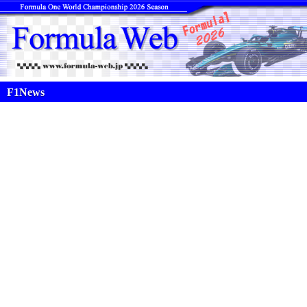
F1News