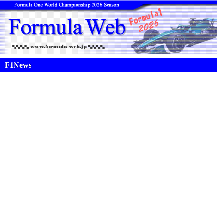
F1News