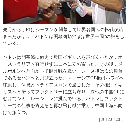
先月から，F1はシーズンが開幕して世界各国への転戦が始
まったが，Ｊ・バトンは開幕3戦で“ほぼ世界一周”の旅をし
ている。
バトンは開幕戦に備えて母国イギリスを飛び立ったが，オ
ーストラリアへ直行せずに日本に立ち寄った。その後，メ
ルボルンへと向かって開幕戦を戦い，レース後は次の舞台
であるセパンへと飛び立った。マレーシアGP後はハワイへ
移動し，休息とトライアスロンで過ごした。その後はイギ
リスへと帰ってファクトリーに立ち寄り，次戦の中国GPに
むけてシミュレーションに挑んでいる。バトンはファクト
リーでの仕事を終えると再び飛行機に乗り，中国上海へ向
けて旅立つ。
［2012.04.08］