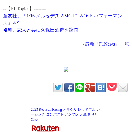
--【F1 Topics】--------
童友社、「1/16 メルセデス AMG F1 W16 E パフォーマン
ス」を9…
裕毅、恋人と共に久保田酒造を訪問
→最新「F1News」一覧
2023 Red Bull Racing オラクル レッドブル レ
ーシング コンパクト アンブレラ 傘 折りた
たみ