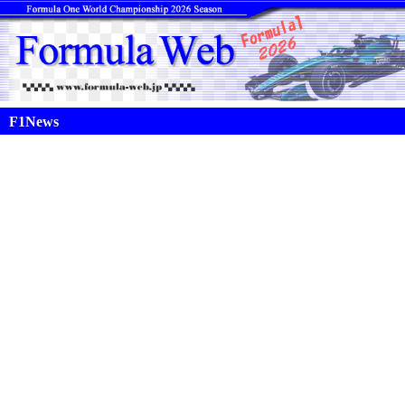
F1News