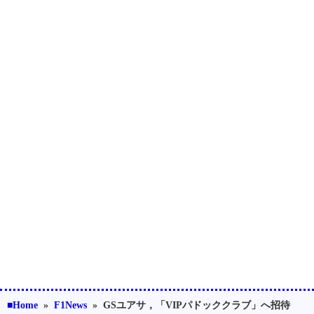
■Home
»
F1News
»
GSユアサ，「VIPパドッククラブ」へ招待