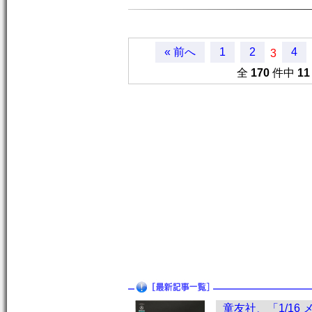
« 前へ
1
2
4
3
全
170
件中
11
童友社、「1/16 メ