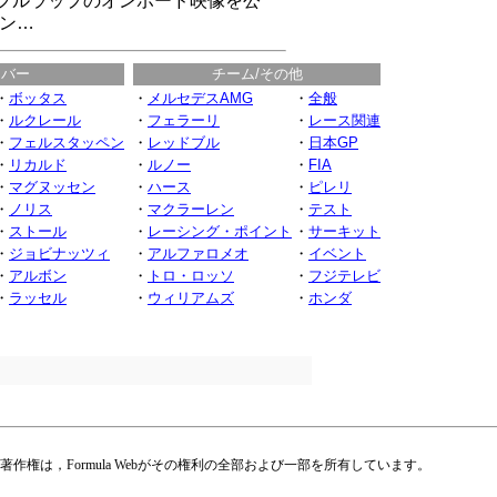
フルラップのオンボード映像を公
ズン…
イバー
チーム/その他
・
ボッタス
・
メルセデスAMG
・
全般
・
ルクレール
・
フェラーリ
・
レース関連
・
フェルスタッペン
・
レッドブル
・
日本GP
・
リカルド
・
ルノー
・
FIA
・
マグヌッセン
・
ハース
・
ピレリ
・
ノリス
・
マクラーレン
・
テスト
・
ストール
・
レーシング・ポイント
・
サーキット
・
ジョビナッツィ
・
アルファロメオ
・
イベント
・
アルボン
・
トロ・ロッソ
・
フジテレビ
・
ラッセル
・
ウィリアムズ
・
ホンダ
権は，Formula Webがその権利の全部および一部を所有しています。