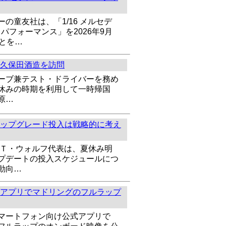
の童友社は、「1/16 メルセデ
6 E パフォーマンス」を2026年9月
ことを…
久保田酒造を訪問
ーブ兼テスト・ドライバーを務め
休みの時期を利用して一時帰国
原…
ップグレード投入は戦略的に考え
のＴ・ウォルフ代表は、夏休み明
プデートの投入スケジュールにつ
動向…
アプリでマドリングのフルラップ
マートフォン向け公式アプリで