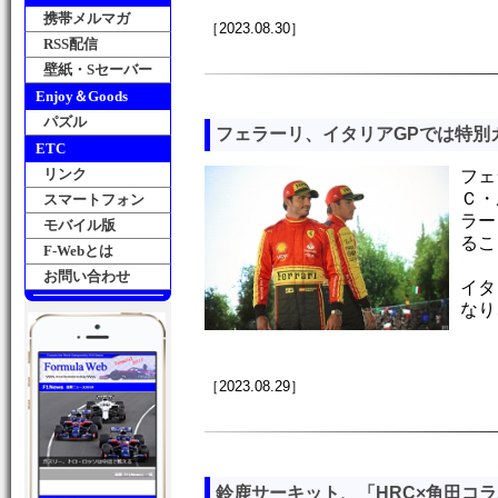
携帯メルマガ
［2023.08.30］
RSS配信
壁紙・Sセーバー
Enjoy＆Goods
パズル
フェラーリ、イタリアGPでは特別
ETC
リンク
フェ
Ｃ・
スマートフォン
ラー
モバイル版
るこ
F-Webとは
お問い合わせ
イタ
なり
［2023.08.29］
鈴鹿サーキット、「HRC×角田コ