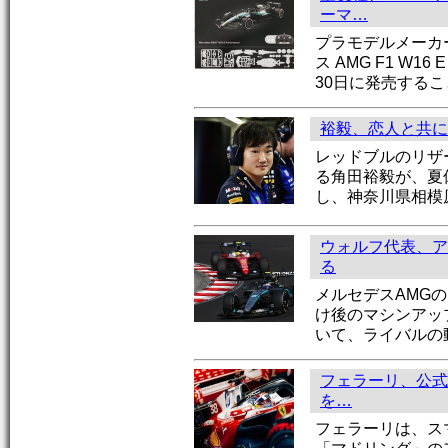
ーマ…
プラモデルメーカー
ス AMG F1 W1
30日に発売する
裕毅、恋人と共に
レッドブルのリザ
る角田裕毅が、夏
し、神奈川県相模
ウォルフ代表、ア
る
メルセデスAMG
け後のマシンアッ
いて、ライバルの
フェラーリ、公式
を…
フェラーリは、ス