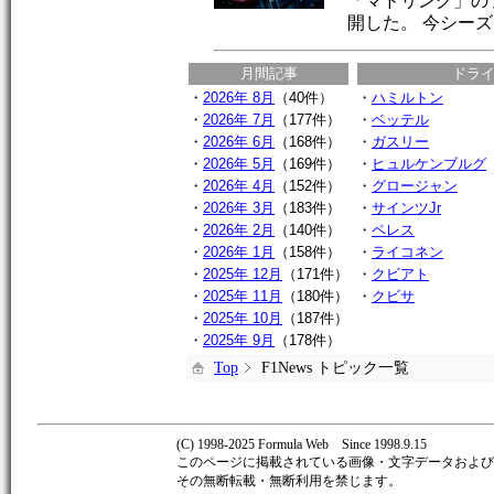
「マドリング」の
開した。 今シー
月間記事
ドラ
・
2026年 8月
（40件）
・
ハミルトン
・
2026年 7月
（177件）
・
ベッテル
・
2026年 6月
（168件）
・
ガスリー
・
2026年 5月
（169件）
・
ヒュルケンブルグ
・
2026年 4月
（152件）
・
グロージャン
・
2026年 3月
（183件）
・
サインツJr
・
2026年 2月
（140件）
・
ペレス
・
2026年 1月
（158件）
・
ライコネン
・
2025年 12月
（171件）
・
クビアト
・
2025年 11月
（180件）
・
クビサ
・
2025年 10月
（187件）
・
2025年 9月
（178件）
Top
F1News トピック一覧
(C) 1998-2025 Formula Web Since 1998.9.15
このページに掲載されている画像・文字データおよび著作
その無断転載・無断利用を禁じます。