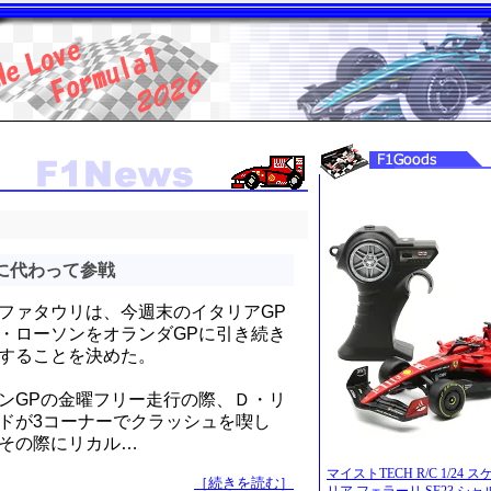
に代わって参戦
ファタウリは、今週末のイタリアGP
・ローソンをオランダGPに引き続き
することを決めた。
ンGPの金曜フリー走行の際、Ｄ・リ
ドが3コーナーでクラッシュを喫し
その際にリカル…
マイストTECH R/C 1/24
［続きを読む］