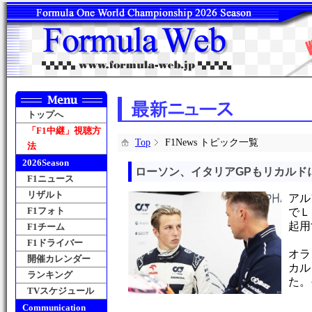
トップへ
「F1中継」視聴方
Top
F1News トピック一覧
法
2026Season
ローソン、イタリアGPもリカルド
F1ニュース
リザルト
アル
F1フォト
でＬ
起用
F1チーム
F1ドライバー
オラ
開催カレンダー
カル
ランキング
た。
TVスケジュール
Communication