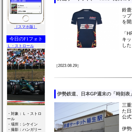
鈴鹿
ップ
を開
［スマホ版］
「H
今日のF1フォト
キッ
した
Ｌ・ストロール
［2023.08.29］
伊勢鉄道、日本GP週末の「時刻表
三重
た日
・対象：Ｌ・ストロ
公式T
ール
・場所：シケイン
伊勢
・撮影：ハンガリー