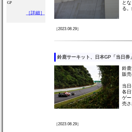
とな
GP
る。
［詳細］
［2023.08.29］
鈴鹿サーキット、日本GP「当日券
鈴鹿
販売
当日
各日
ゲー
売さ
［2023.08.29］