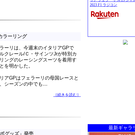
リア フェラーリ SF23 シ
2023 F1 ラジコン
カラーリング
ラーリは、今週末のイタリアGPで
ルクレール/Ｃ・サインツJrが特別カ
リングのレーシングスーツを着用す
とを明かした。
リアGPはフェラーリの母国レースと
、シーズンの中でも…
［続きを読む］
最新ギャラ
ラボグッズ」発売