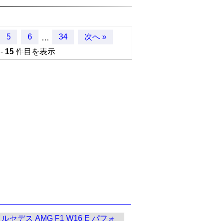
5
6
34
次へ »
…
-
15
件目を表示
ルセデス AMG F1 W16 E パフォ