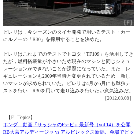
ピレリは，今シーズンのタイヤ開発で用いるテスト・カー
にルノーの「R30」を採用することを決めた。
ピレリはこれまでのテストでトヨタ「TF109」を活用してき
たが，燃料搭載量が小さいため現在のマシンと同じシミュ
レーションができないことが課題になっていた。また，レ
ギュレーションも2009年当時と変更されているため，新し
いマシンが求められていた。ピレリは4月か5月にも単独テ
ストを行い，R30を用いて走り込みを行いたい意気込みだ。
［2012.03.08］
--【F1 Topics】--------
ホンダ、動画『サッシャのFナビ』最新号（vol.14）を公開
RB大宮アルディージャ vs アルビレックス新潟、会場でピッ