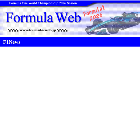
F1News