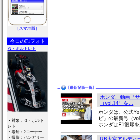
［スマホ版］
今日のF1フォト
Ｇ・ボルトレト
ホンダ、動画『サ
（vol.14）を…
ホンダは、公式Yo
ビ』の最新号（vo
・対象：Ｇ・ボルト
ホンダはF1復帰
レト
・場所：2コーナー
・撮影：ハンガリー
RB大宮アルディー