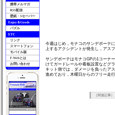
携帯メルマガ
RSS配信
壁紙・Sセーバー
Enjoy＆Goods
パズル
ETC
リンク
今週はじめ，モナコのサンデポーテ
スマートフォン
上するアクシデントが発生し，アス
モバイル版
F-Webとは
サンデボーテはモナコGPの1コーナ
お問い合わせ
けてガードレールや看板設置などグ
キット側では，ダメージを負ったア
進めており，木曜日からのフリー走
［関連記事］