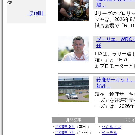
GP
場…
［詳細］
Jリーグのプロサ
ジャは、2026年
試合会場で「RED 
ブーリエ、WRC
任
FIAは、ラリー選
権）」と「ERC
新プロモーターと
鈴鹿サーキット、
好評…
現在、鈴鹿サーキ
ーズ」を好評発売
ーズ」は、2026年
月間記事
ドラ
・
2026年 8月
（30件）
・
ハミルトン
・
2026年 7月
（177件）
・
ベッテル