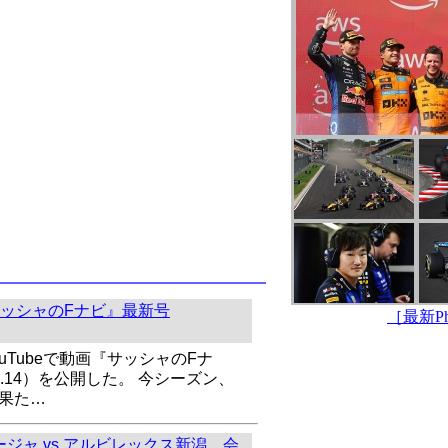
ッシャのFナビ』最新号
［最新Pho
uTubeで動画『サッシャのFナ
l.14）を公開した。 今シーズン、
を果た…
ジャ vs アルビレックス新潟、会