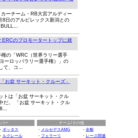
ッカーチーム・RB大宮アルディー
8月8日のアルビレックス新潟との
BULL…
とERCのプロモータートップに就
手権の「WRC（世界ラリー選手
（ヨーロッパラリー選手権）」の
して、コ…
「お盆 サーキット・クルーズ」
ットは「お盆 サーキット・クル
中だ。 「お盆 サーキット・クル
8…
イバー
チーム/その他
・
ボッタス
・
メルセデスAMG
・
全般
・
ルクレール
・
フェラーリ
・
レース関連