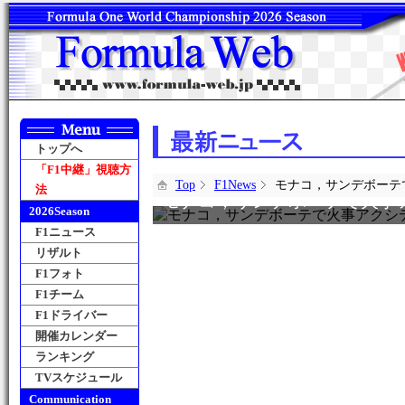
トップへ
「F1中継」視聴方
Top
F1News
モナコ，サンデボーテ
法
モナコ，サンデボーテで火事
2026Season
F1ニュース
リザルト
F1フォト
F1チーム
F1ドライバー
開催カレンダー
ランキング
TVスケジュール
Communication