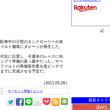
ボトル 600ml 水筒 F1
に駐車中の小型のタンクローリーが炎
ファルト舗装にダメージが発生した。
ー付近に位置し，今週末のレースに向
ランプリ準備の真っ最中だった。サー
スファルトの再舗装作業を急ピッチで
行までに完成させる予定だ。
［2011.05.26］
・
サーキット関連トピック
最新ギャラ