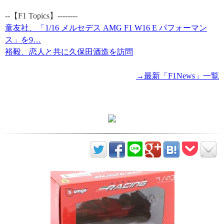
--【F1 Topics】--------
童友社、「1/16 メルセデス AMG F1 W16 E パフォーマン
ス」を9…
裕毅、恋人と共に久保田酒造を訪問
→最新「F1News」一覧