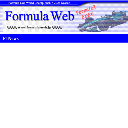
F1News