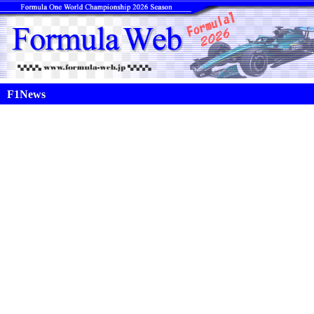
F1News