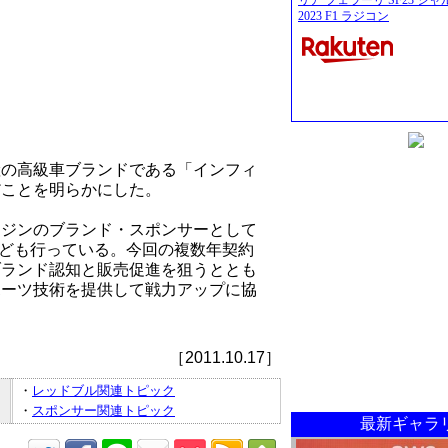
リア フェラーリ SF23 シ
2023 F1 ラジコン
産の高級車ブランドである「インフィ
だことを明らかにした。
ンジンのブランド・スポンサーとして
なども行っている。今回の複数年契約
ブランド認知と販売促進を狙うととも
ポーツ技術を提供して戦力アップに協
［2011.10.17］
・
レッドブル関連トピック
・
スポンサー関連トピック
最新ギャラ