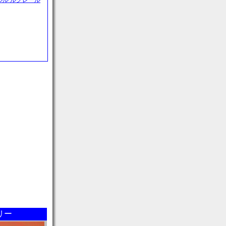
ャルル ルクレール
リー