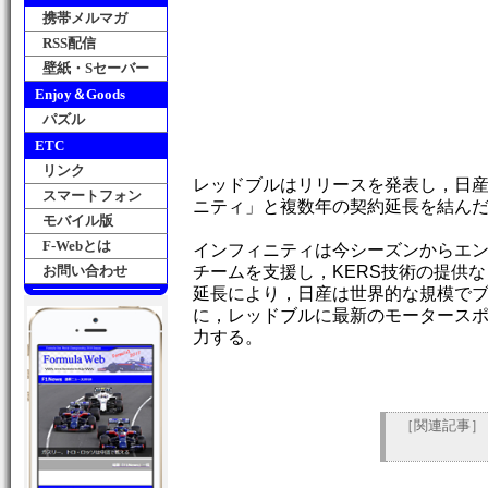
携帯メルマガ
RSS配信
壁紙・Sセーバー
Enjoy＆Goods
パズル
ETC
リンク
レッドブルはリリースを発表し，日
スマートフォン
ニティ」と複数年の契約延長を結ん
モバイル版
F-Webとは
インフィニティは今シーズンからエ
お問い合わせ
チームを支援し，KERS技術の提供
延長により，日産は世界的な規模で
に，レッドブルに最新のモータース
力する。
［関連記事］