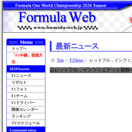
トップへ
「F1中継」視聴方
Top
F1News
レッドブル，インフィ
法
レッドブル，インフィニティ
2026Season
F1ニュース
リザルト
F1フォト
F1チーム
F1ドライバー
開催カレンダー
ランキング
TVスケジュール
Communication