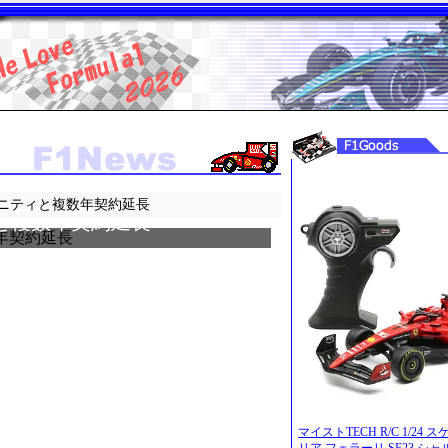
ニティと複数年契約延長
と複数年契約延長
マイストTECH R/C 1/24