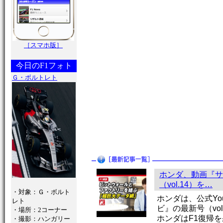
［スマホ版］
今日のF1フォト
Ｇ・ボルトレト
ホンダ、動画『サ
（vol.14）を…
・対象：Ｇ・ボルト
ホンダは、公式Yo
レト
ビ』の最新号（vo
・場所：2コーナー
ホンダはF1復帰
・撮影：ハンガリー