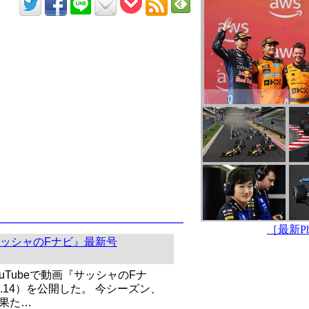
［最新Pho
ッシャのFナビ』最新号
uTubeで動画『サッシャのFナ
l.14）を公開した。 今シーズン、
を果た…