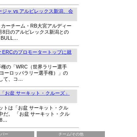
ジャ vs アルビレックス新潟、会
ッカーチーム・RB大宮アルディー
8月8日のアルビレックス新潟との
BULL…
とERCのプロモータートップに就
手権の「WRC（世界ラリー選手
（ヨーロッパラリー選手権）」の
して、コ…
「お盆 サーキット・クルーズ」
ットは「お盆 サーキット・クル
中だ。 「お盆 サーキット・クル
8…
イバー
チーム/その他