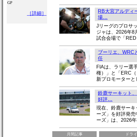
GP
RB大宮アルディー
［詳細］
場…
Jリーグのプロサ
ジャは、2026年
試合会場で「RED 
ブーリエ、WRC
任
FIAは、ラリー選
権）」と「ERC
新プロモーターと
鈴鹿サーキット、
好評…
現在、鈴鹿サーキ
ーズ」を好評発売
ーズ」は、2026年
月間記事
ドラ