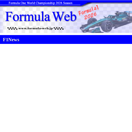
F1News