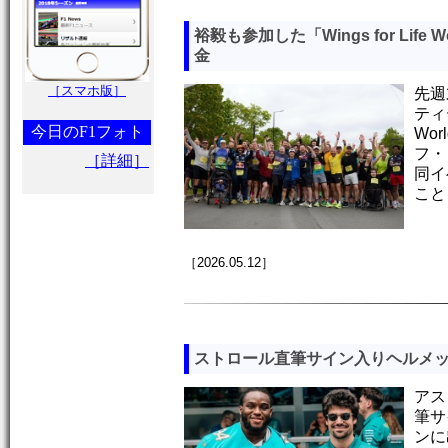
裕毅も参加した「Wings for Life 
金
［スマホ版］
先週
ティー
今日のF1フォト
Wo
フ・
［詳細］
同イ
こと
［2026.05.12］
ストロール直筆サイン入りヘルメ
アス
筆サ
ンに