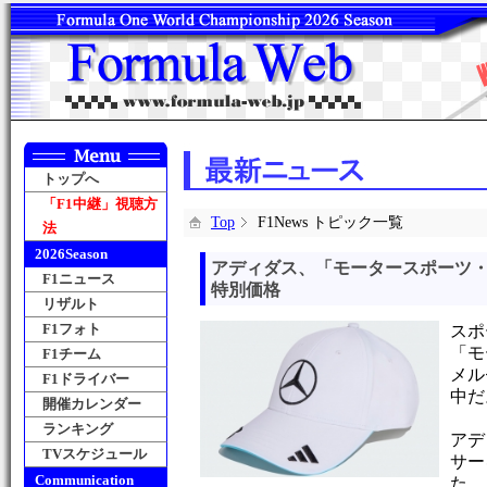
トップへ
「F1中継」視聴方
Top
F1News トピック一覧
法
2026Season
アディダス、「モータースポーツ・
F1ニュース
特別価格
リザルト
F1フォト
スポ
「モ
F1チーム
メル
F1ドライバー
中だ
開催カレンダー
ランキング
アデ
TVスケジュール
サー
Communication
た…