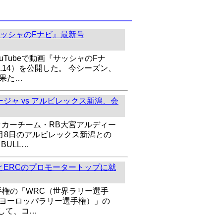
ッシャのFナビ』最新号
uTubeで動画『サッシャのFナ
l.14）を公開した。 今シーズン、
を果た…
ジャ vs アルビレックス新潟、会
ッカーチーム・RB大宮アルディー
8月8日のアルビレックス新潟との
BULL…
とERCのプロモータートップに就
手権の「WRC（世界ラリー選手
（ヨーロッパラリー選手権）」の
して、コ…