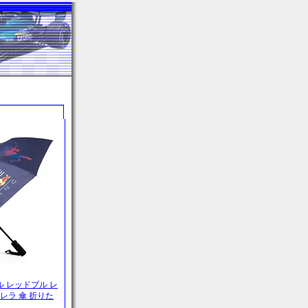
オラクル レッドブル レ
レラ 傘 折りた