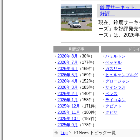
鈴鹿サーキット、
好評…
現在、鈴鹿サーキ
ーズ」を好評発売
ーズ」は、2026年
月間記事
ドラ
・
2026年 8月
（30件）
・
ハミルトン
・
2026年 7月
（177件）
・
ベッテル
・
2026年 6月
（168件）
・
ガスリー
・
2026年 5月
（169件）
・
ヒュルケンブルグ
・
2026年 4月
（152件）
・
グロージャン
・
2026年 3月
（183件）
・
サインツJr
・
2026年 2月
（140件）
・
ペレス
・
2026年 1月
（158件）
・
ライコネン
・
2025年 12月
（171件）
・
クビアト
・
2025年 11月
（180件）
・
クビサ
・
2025年 10月
（187件）
・
2025年 9月
（178件）
Top
F1News トピック一覧