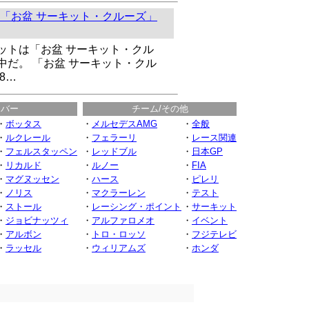
「お盆 サーキット・クルーズ」
ットは「お盆 サーキット・クル
中だ。 「お盆 サーキット・クル
8…
イバー
チーム/その他
・
ボッタス
・
メルセデスAMG
・
全般
・
ルクレール
・
フェラーリ
・
レース関連
・
フェルスタッペン
・
レッドブル
・
日本GP
・
リカルド
・
ルノー
・
FIA
・
マグヌッセン
・
ハース
・
ピレリ
・
ノリス
・
マクラーレン
・
テスト
・
ストール
・
レーシング・ポイント
・
サーキット
・
ジョビナッツィ
・
アルファロメオ
・
イベント
・
アルボン
・
トロ・ロッソ
・
フジテレビ
・
ラッセル
・
ウィリアムズ
・
ホンダ