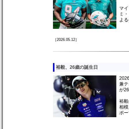
マイ
ミ・
よる
［2026.05.12］
裕毅、26歳の誕生日
20
兼テ
が2
裕毅
相模
ポー