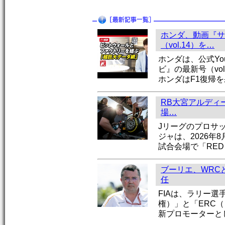
ホンダ、動画『サ
（vol.14）を…
ホンダは、公式Yo
ビ』の最新号（vo
ホンダはF1復帰
RB大宮アルディー
場…
Jリーグのプロサ
ジャは、2026年
試合会場で「RED 
ブーリエ、WRC
任
FIAは、ラリー選
権）」と「ERC
新プロモーターと