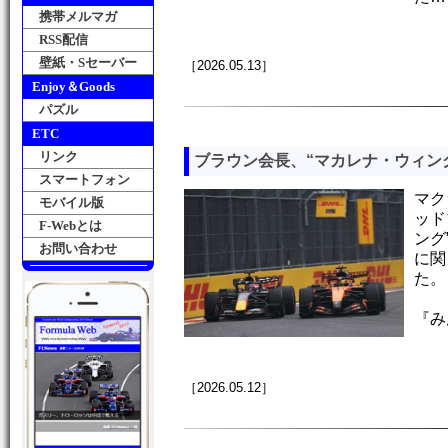
携帯メルマガ
RSS配信
壁紙・Sセーバー
［2026.05.13］
Enjoy＆Goods
パズル
ETC
リンク
ブラウン会長、“マカレナ・ウィン
スマートフォン
マク
モバイル版
ッド
F-Webとは
ング
お問い合わせ
に関
た。
『み
［2026.05.12］