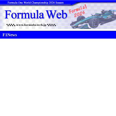
F1News