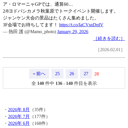
ア・ロマーニャGPでは、通算60…
2/8ヨドバシカメラ秋葉原でトークイベント開催します。
ジャンケン大会の景品はたくさん集めました。
3F会場でお待ちしてます！
https://t.co/IaCVsnDrdV
— 熱田 護 (@Mamo_photo)
January 29, 2026
［続きを読む］
［2026.02.01］
« 前へ
25
26
27
28
全
140
件中
136
-
140
件目を表示
月間記事
・
2026年 8月
（35件）
・
2026年 7月
（177件）
・
2026年 6月
（168件）