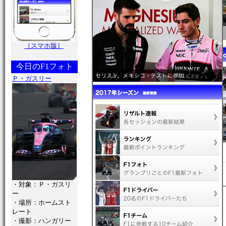
［スマホ版］
今日のF1フォト
Ｐ・ガスリー
・対象：Ｐ・ガスリ
ー
・場所：ホームスト
レート
・撮影：ハンガリー