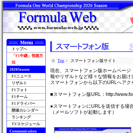
トップへ
「F1中継」視聴方
Top
スマートフォン版サイト
法
2026Season
現在、スマートフォン版ホームページ「Fo
F1ニュース
報やリザルトなど様々な情報をお届け
スマートフォンから以下のURLへアク
リザルト
F1フォト
■スマートフォン版URL：http://www.formu
F1チーム
F1ドライバー
●スマートフォンにURLを送信する場
開催カレンダー
（メールソフトが起動します）
ランキング
TVスケジュール
Communication