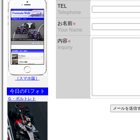
TEL
Telephone
お名前
※
Your Name
内容
※
Inquiry
［スマホ版］
今日のF1フォト
Ｇ・ボルトレト