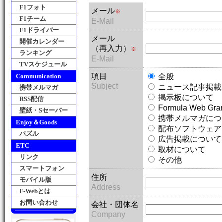
F1フォト
メール
※
F1チーム
E-Mail
F1ドライバー
メール
開催カレンダー
（再入力）
※
ランキング
E-Mail
TVスケジュール
項目
Communication
全般
Subject
ニュース記事掲載
携帯メルマガ
掲示板について
RSS配信
Formula Web Gr
壁紙・Sセーバー
携帯メルマガにつ
Enjoy＆Goods
配布ソフトウェア
パズル
広告掲載について
ETC
取材について
リンク
その他
スマートフォン
住所
モバイル版
Address
F-Webとは
お問い合わせ
会社・団体名
Company