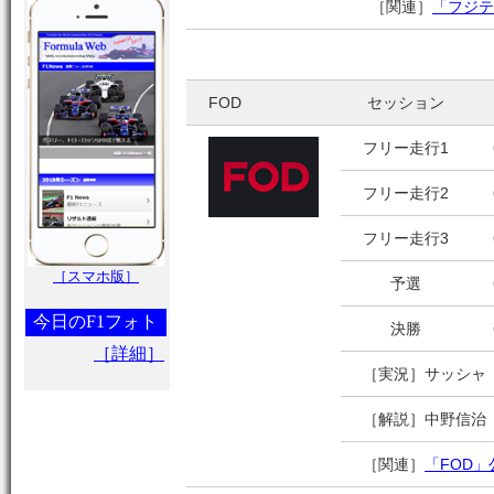
［関連］
「フジテ
FOD
セッション
フリー走行1
フリー走行2
フリー走行3
［スマホ版］
予選
今日のF1フォト
決勝
［詳細］
［実況］サッシャ
［解説］中野信治
［関連］
「FOD