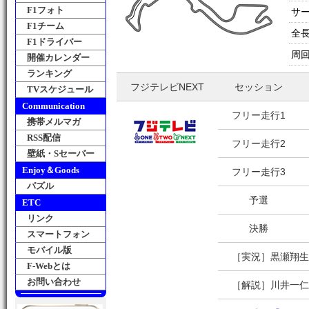
F1フォト
サ
F1チーム
全
F1ドライバー
周
開催カレンダー
ランキング
フジテレビNEXT
セッション
TVスケジュール
Communication
フリー走行1
携帯メルマガ
RSS配信
フリー走行2
壁紙・Sセーバー
Enjoy＆Goods
フリー走行3
パズル
予選
ETC
リンク
決勝
スマートフォン
モバイル版
［実況］黒瀬翔生
F-Webとは
お問い合わせ
［解説］川井一仁