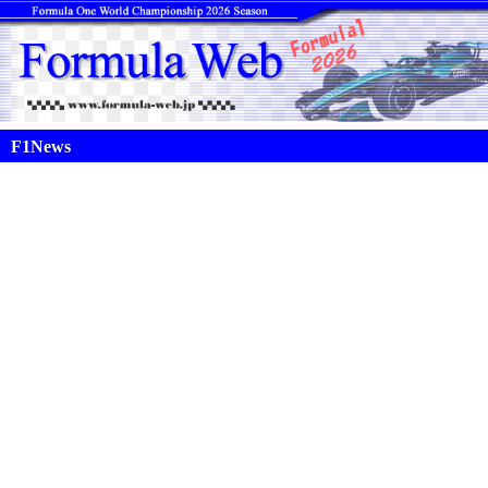
F1News