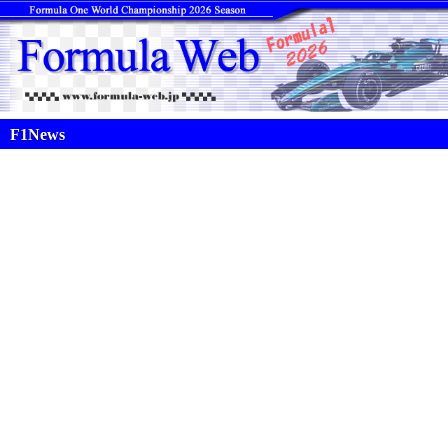
F1News