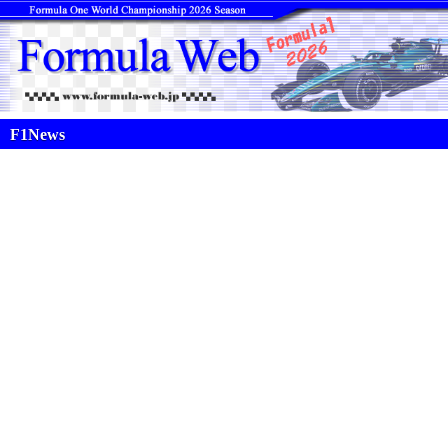
F1News